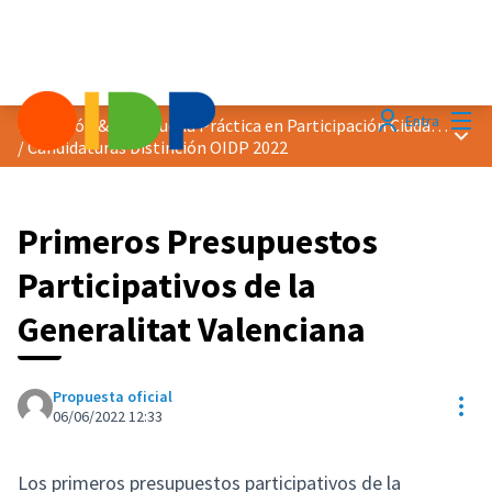
Menú
Entra
Distinción &quot;Buena Práctica en Participación Ciudadana&quot; 2022
Menú 
/
Candidaturas Distinción OIDP 2022
Primeros Presupuestos
Participativos de la
Generalitat Valenciana
Propuesta oficial
Con
06/06/2022 12:33
Los primeros presupuestos participativos de la