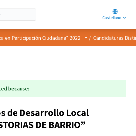
Choose lan
Choisir la l
Castellano
Elegir el id
Menú de usuario
ca en Participación Ciudadana" 2022
/
Candidaturas Dist
ted because:
os de Desarrollo Local
ISTORIAS DE BARRIO”