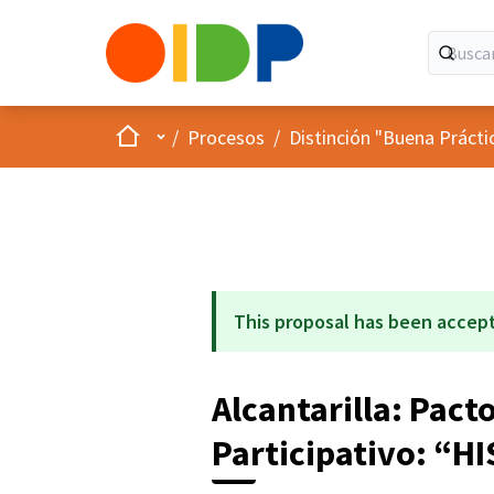
Inicio
Menú principal
/
Procesos
/
Distinción "Buena Prácti
This proposal has been accep
Alcantarilla: Pact
Participativo: “H