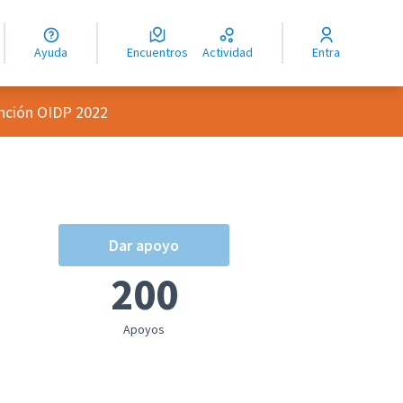
guage
angue
Ayuda
Encuentros
Actividad
Entra
ioma
inción OIDP 2022
Dar apoyo
200
Apoyos