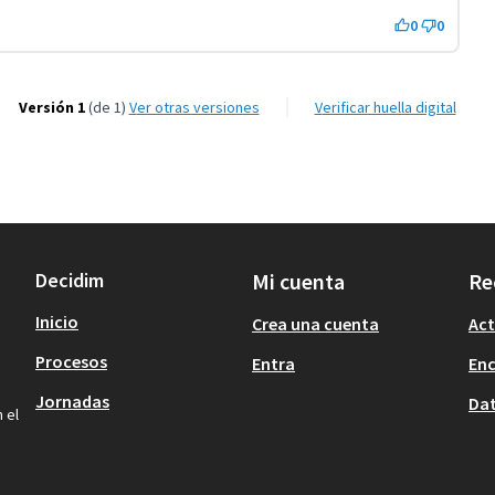
0
0
Versión 1
(de 1)
ver otras versiones
Verificar huella digital
Decidim
Mi cuenta
Re
Inicio
Crea una cuenta
Act
Procesos
Entra
En
Jornadas
Dat
 el