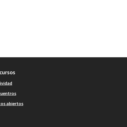
cursos
ividad
cuentros
os abiertos