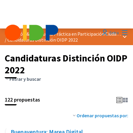
Menú
Entra
Distinción &quot;Buena Práctica en Participación Ciudadana&quot; 2022
Menú 
/
Candidaturas Distinción OIDP 2022
Candidaturas Distinción OIDP
2022
Filtrar y buscar
122 propuestas
Ordenar propuestas por:
Buenaventura: Marea Digital