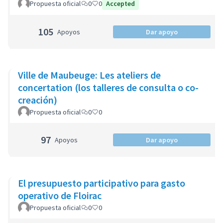
Propuesta oficial
0
0
Accepted
105
Apoyos
Dar apoyo
Ville de Maubeuge: Les ateliers de
concertation (los talleres de consulta o co-
creación)
Propuesta oficial
0
0
97
Apoyos
Dar apoyo
El presupuesto participativo para gasto
operativo de Floirac
Propuesta oficial
0
0