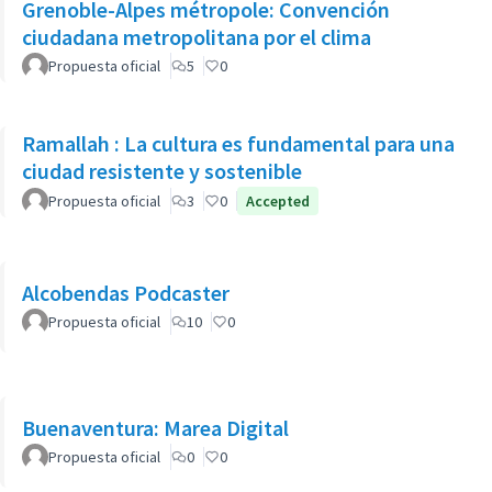
Grenoble-Alpes métropole: Convención
ciudadana metropolitana por el clima
Propuesta oficial
5
0
Ramallah : La cultura es fundamental para una
ciudad resistente y sostenible
Propuesta oficial
3
0
Accepted
Alcobendas Podcaster
Propuesta oficial
10
0
Buenaventura: Marea Digital
Propuesta oficial
0
0