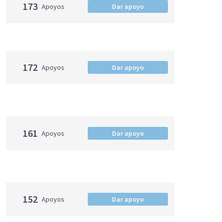
173
Apoyos
Dar apoyo
172
Apoyos
Dar apoyo
161
Apoyos
Dar apoyo
152
Apoyos
Dar apoyo