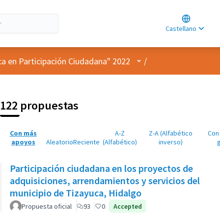
Choose lan
Choisir la l
Castellano
Elegir el id
Menú de usuario
ca en Participación Ciudadana" 2022
/
122 propuestas
Con más
A-Z
Z-A (Alfabético
Con
apoyos
Aleatorio
Reciente
(Alfabético)
inverso)
Participación ciudadana en los proyectos de
adquisiciones, arrendamientos y servicios del
municipio de Tizayuca, Hidalgo
Propuesta oficial
93
0
Accepted