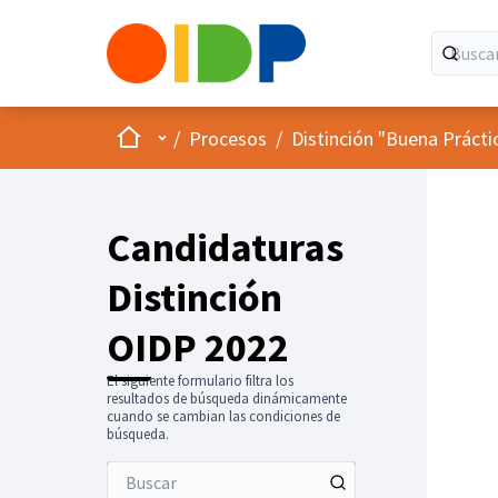
Inicio
Menú principal
/
Procesos
/
Distinción "Buena Prácti
Candidaturas
Distinción
OIDP 2022
El siguiente formulario filtra los
resultados de búsqueda dinámicamente
cuando se cambian las condiciones de
búsqueda.