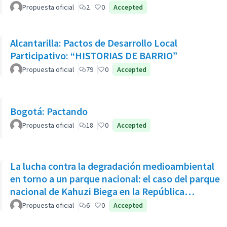
Propuesta oficial
2
0
Accepted
Alcantarilla: Pactos de Desarrollo Local
Participativo: “HISTORIAS DE BARRIO”
Propuesta oficial
79
0
Accepted
Bogotá: Pactando
Propuesta oficial
18
0
Accepted
La lucha contra la degradación medioambiental
en torno a un parque nacional: el caso del parque
nacional de Kahuzi Biega en la República
Democrática d
Propuesta oficial
6
0
Accepted