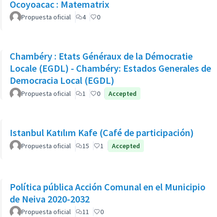
Ocoyoacac : Matematrix
Propuesta oficial
4
0
Chambéry : Etats Généraux de la Démocratie
Locale (EGDL) - Chambéry: Estados Generales de
Democracia Local (EGDL)
Propuesta oficial
1
0
Accepted
Istanbul Katılım Kafe (Café de participación)
Propuesta oficial
15
1
Accepted
Política pública Acción Comunal en el Municipio
de Neiva 2020-2032
Propuesta oficial
11
0