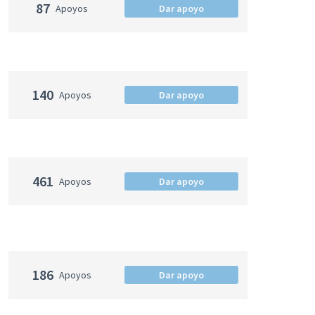
87
Apoyos
Dar apoyo
140
Apoyos
Dar apoyo
461
Apoyos
Dar apoyo
186
Apoyos
Dar apoyo