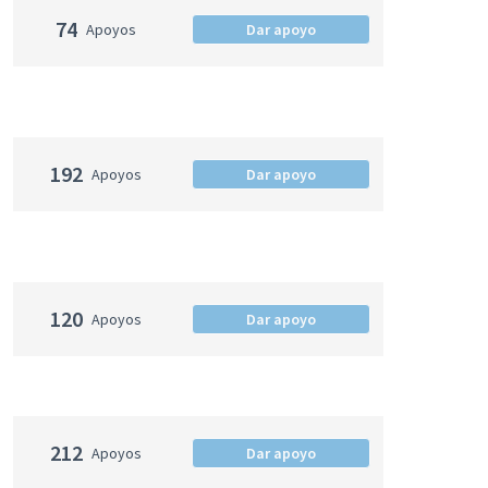
74
Apoyos
Dar apoyo
192
Apoyos
Dar apoyo
120
Apoyos
Dar apoyo
212
Apoyos
Dar apoyo