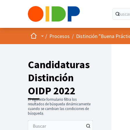
Inicio
Menú principal
/
Procesos
/
Distinción "Buena Prácti
Candidaturas
Distinción
OIDP 2022
El siguiente formulario filtra los
resultados de búsqueda dinámicamente
cuando se cambian las condiciones de
búsqueda.