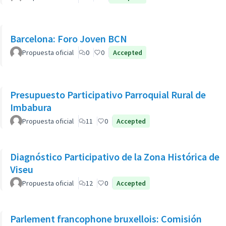
Barcelona: Foro Joven BCN
Propuesta oficial
0
0
Accepted
Presupuesto Participativo Parroquial Rural de
Imbabura
Propuesta oficial
11
0
Accepted
Diagnóstico Participativo de la Zona Histórica de
Viseu
Propuesta oficial
12
0
Accepted
Parlement francophone bruxellois: Comisión