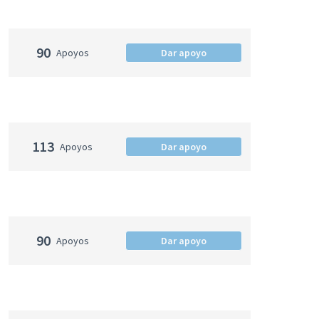
90
Apoyos
Dar apoyo
113
Apoyos
Dar apoyo
90
Apoyos
Dar apoyo