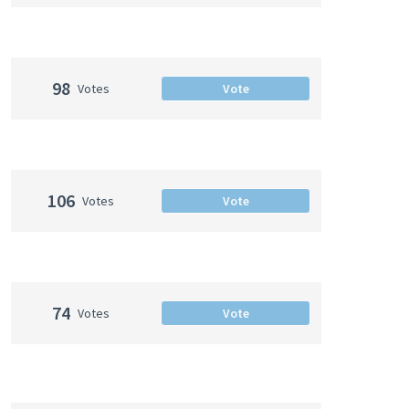
98
Votes
Vote
106
Votes
Vote
74
Votes
Vote