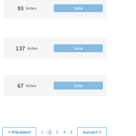
93
Votes
Vote
137
Votes
Vote
67
Votes
Vote
Précédent
1
2
3
4
5
Suivant