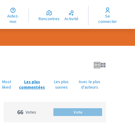
uage
Aidez-
Se
ngue
Rencontres
Activité
moi
connecter
oma
Most
Les plus
Les plus
Avec le plus
liked
commentées
suivies
d'auteurs
66
Votes
Vote