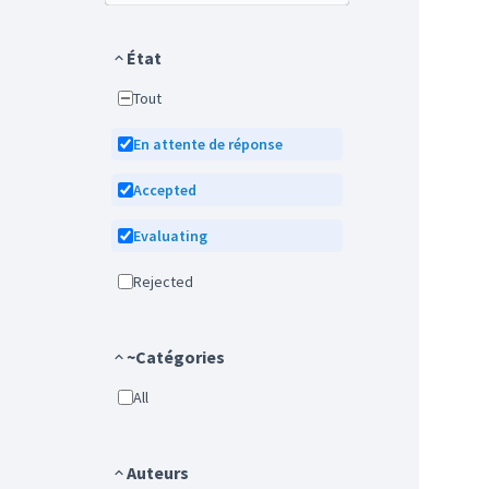
État
Tout
En attente de réponse
Accepted
Evaluating
Rejected
~Catégories
All
Auteurs