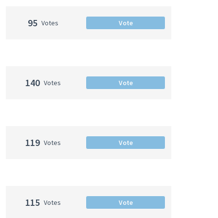
95
Votes
Vote
140
Votes
Vote
119
Votes
Vote
115
Votes
Vote