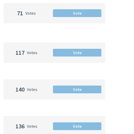
71
Votes
Vote
117
Votes
Vote
140
Votes
Vote
136
Votes
Vote