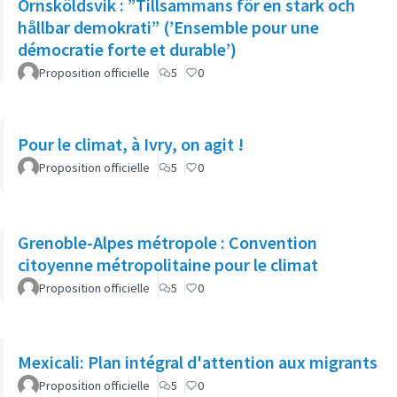
Örnsköldsvik : ”Tillsammans för en stark och
hållbar demokrati” (’Ensemble pour une
démocratie forte et durable’)
Proposition officielle
5
0
Pour le climat, à Ivry, on agit !
Proposition officielle
5
0
Grenoble-Alpes métropole : Convention
citoyenne métropolitaine pour le climat
Proposition officielle
5
0
Mexicali: Plan intégral d'attention aux migrants
Proposition officielle
5
0