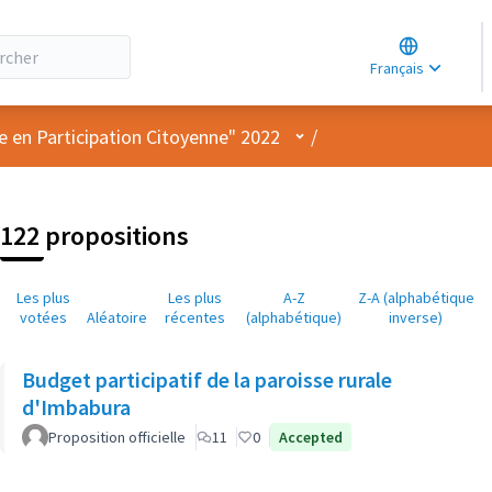
Choose lang
Choisir la la
Français
Elegir el idi
Menu utilisateur
e en Participation Citoyenne" 2022
/
122 propositions
Les plus
Les plus
A-Z
Z-A (alphabétique
votées
Aléatoire
récentes
(alphabétique)
inverse)
Budget participatif de la paroisse rurale
d'Imbabura
Proposition officielle
11
0
Accepted