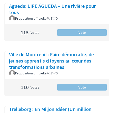
Agueda: LIFE ÁGUEDA – Une rivière pour
tous
Proposition officielle
9
0
115
Votes
Vote
Ville de Montreuil : Faire démocratie, de
jeunes apprentis citoyens au cœur des
transformations urbaines
Proposition officielle
1
0
110
Votes
Vote
Trelleborg : En Miljon Idéer (Un million