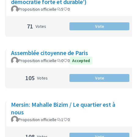
démocratie forte et durable’)
Proposition officielle
5
0
71
Votes
Vote
Assemblée citoyenne de Paris
Proposition officielle
0
0
Accepted
105
Votes
Vote
Mersin: Mahalle Bizim / Le quartier est à
nous
Proposition officielle
1
0
108
Votes
Vote