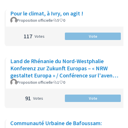
Pour le climat, à Ivry, on agit !
Proposition officielle
5
0
117
Votes
Vote
Land de Rhénanie du Nord-Westphalie
Konferenz zur Zukunft Europas – « NRW
gestaltet Europa » / Conférence sur l'avenir
de l'Euro
Proposition officielle
1
0
91
Votes
Vote
Communauté Urbaine de Bafoussam: