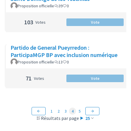
Proposition officielle
39
0
103
Votes
Vote
Partido de General Pueyrredon :
ParticipaMGP BP avec inclusion numérique
Proposition officielle
13
0
71
Votes
Vote
1
2
3
4
5
Résultats par page :
25