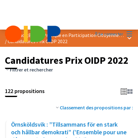
Menu
Se connecter
Prix &quot;Bonne Pratique en Participation Citoyenne&quot; 2022
Menu 
/
Candidatures Prix OIDP 2022
Candidatures Prix OIDP 2022
Filtrer et rechercher
122 propositions
Classement des propositions par :
Örnsköldsvik : ”Tillsammans för en stark
och hållbar demokrati” (’Ensemble pour une