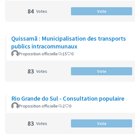
84
Votes
Vote
Quissamã : Municipalisation des transports
publics intracommunaux
Proposition officielle
15
0
83
Votes
Vote
Rio Grande do Sul - Consultation populaire
Proposition officielle
2
0
83
Votes
Vote