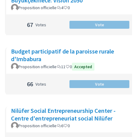
Büyükçekmece: Vision 2050
Proposition officielle
4
0
67
Votes
Vote
Budget participatif de la paroisse rurale
d'Imbabura
Proposition officielle
11
0
Accepted
66
Votes
Vote
Nilüfer Social Entrepreneurship Center -
Centre d'entrepreneuriat social Nilüfer
Proposition officielle
6
0