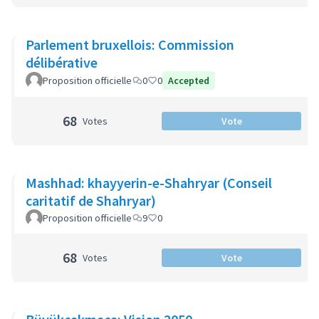
Parlement bruxellois: Commission
délibérative
Proposition officielle
0
0
Accepted
68
Votes
Vote
Mashhad: khayyerin-e-Shahryar (Conseil
caritatif de Shahryar)
Proposition officielle
9
0
68
Votes
Vote