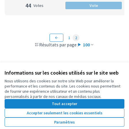
44
Votes
Vote
1
2
Résultats par page :
100
Informations sur les cookies utilisés sur le site web
Conditions d'utilisation
Paramètres des cookies
Nous utilisons des cookies sur notre site Web pour améliorer la
OIDP sur X
OIDP sur Facebook
OIDP sur YouTube
performance et les contenus du site. Les cookies nous permettent
de fournir une expérience utilisateur et un contenu plus
(Lien externe)
(Lien externe)
(Lien externe)
Français
personnalisés à partir de nos canaux de médias sociaux.
Choose language
Choisir la langue
Elegir el idioma
Tout accepter
Accepter seulement les cookies essentiels
Licence Cre
(Lien extern
Paramètres
(Lien externe)
Site réalisé grâce au
logiciel libre Decidim
.
(Lien externe)