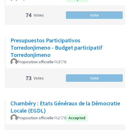
74
Votes
Vote
Presupuestos Participativos
Torredonjimeno - Budget participatif
Torredonjimeno
Proposition officielle
3
0
73
Votes
Vote
Chambéry : Etats Généraux de la Démocratie
Locale (EGDL)
Proposition officielle
1
0
Accepted