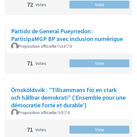
72
Votes
Vote
Partido de General Pueyrredon :
ParticipaMGP BP avec inclusion numérique
Proposition officielle
13
0
71
Votes
Vote
Örnsköldsvik : ”Tillsammans för en stark
och hållbar demokrati” (’Ensemble pour une
démocratie forte et durable’)
Proposition officielle
5
0
71
Votes
Vote