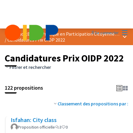
Menu
Se connecter
Prix &quot;Bonne Pratique en Participation Citoyenne&quot; 2022
Menu 
/
Candidatures Prix OIDP 2022
Candidatures Prix OIDP 2022
Filtrer et rechercher
122 propositions
Classement des propositions par :
Isfahan: City class
Proposition officielle
3
0