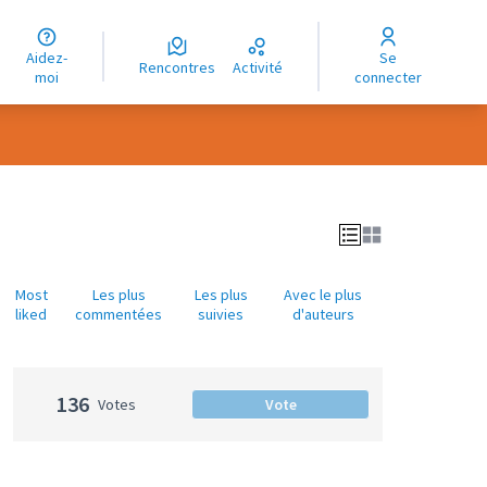
uage
Aidez-
Se
ngue
Rencontres
Activité
moi
connecter
oma
Most
Les plus
Les plus
Avec le plus
liked
commentées
suivies
d'auteurs
136
Votes
Vote