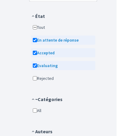
État
Tout
En attente de réponse
Accepted
Evaluating
Rejected
~Catégories
All
Auteurs