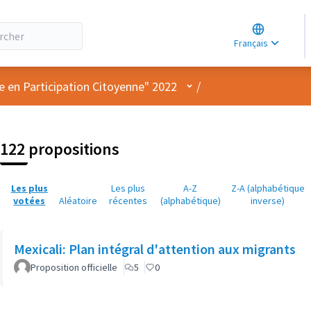
Choose lang
Choisir la la
Français
Elegir el idi
Menu utilisateur
e en Participation Citoyenne" 2022
/
122 propositions
Les plus
Les plus
A-Z
Z-A (alphabétique
votées
Aléatoire
récentes
(alphabétique)
inverse)
Mexicali: Plan intégral d'attention aux migrants
Proposition officielle
5
0