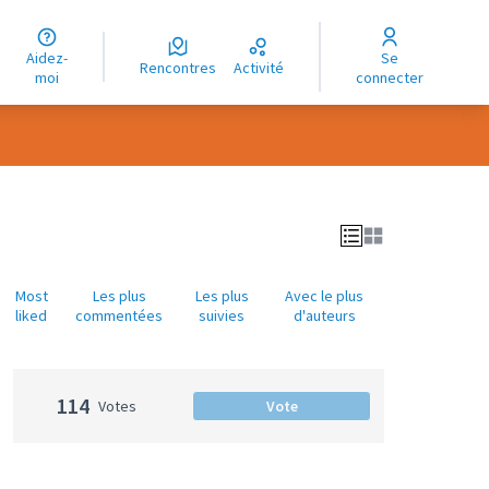
uage
Aidez-
Se
ngue
Rencontres
Activité
moi
connecter
oma
Most
Les plus
Les plus
Avec le plus
liked
commentées
suivies
d'auteurs
114
Votes
Vote