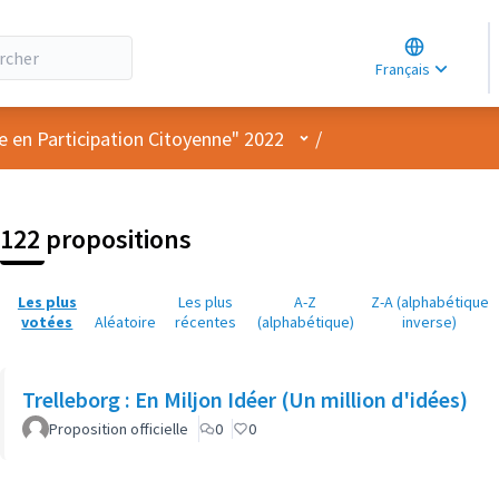
Choose lang
Choisir la la
Français
Elegir el idi
Menu utilisateur
e en Participation Citoyenne" 2022
/
122 propositions
Les plus
Les plus
A-Z
Z-A (alphabétique
votées
Aléatoire
récentes
(alphabétique)
inverse)
Trelleborg : En Miljon Idéer (Un million d'idées)
Proposition officielle
0
0