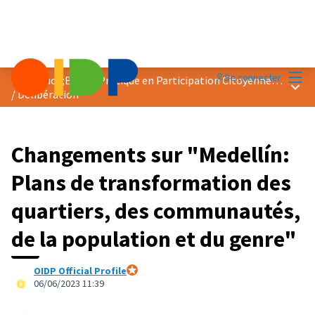
Menu
Se connecter
Prix &quot;Bonne Pratique en Participation Citoyenne&quot; 2023
Menu 
/
Délibération
Changements sur "Medellín:
Plans de transformation des
quartiers, des communautés,
de la population et du genre"
OIDP Official Profile
Participant officiel
06/06/2023 11:39