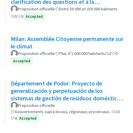
clarification des questions et à la
recommandation d'options politiques
Proposition officielle
Entre 50 000 et 250 000 habitants
5
0
Accepted
Milan: Assemblée Citoyenne permanente sur
le climat
Proposition officielle
Plus d’1.000.000 habitants
3
0
Accepted
Département de Podor: Proyecto de
generalización y perpetuación de los
sistemas de gestión de residuos domésticos
(GP-GOM).
Proposition officielle
Gouvernements supra-locaux, régionaux, provinciaux...
10
0
Accepted