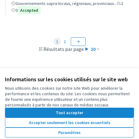
Gouvernements supra-locaux, régionaux, provinciaux...
2
0
Accepted
1
2
Résultats par page :
20
Informations sur les cookies utilisés sur le site web
Conditions d'utilisation
Paramètres des cookies
Nous utilisons des cookies sur notre site Web pour améliorer la
OIDP sur X
OIDP sur Facebook
OIDP sur YouTube
performance et les contenus du site. Les cookies nous permettent
de fournir une expérience utilisateur et un contenu plus
(Lien externe)
(Lien externe)
(Lien externe)
Français
personnalisés à partir de nos canaux de médias sociaux.
Choose language
Choisir la langue
Elegir el idioma
Tout accepter
Accepter seulement les cookies essentiels
Licence Cre
(Lien extern
Paramètres
(Lien externe)
Site réalisé grâce au
logiciel libre Decidim
.