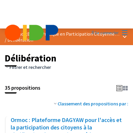
Menu
Se connecter
Prix &quot;Bonne Pratique en Participation Citoyenne&quot; 2023
Menu 
/
Délibération
Délibération
Filtrer et rechercher
35 propositions
Classement des propositions par :
Ormoc : Plateforme DAGYAW pour l'accès et
la participation des citoyens à la