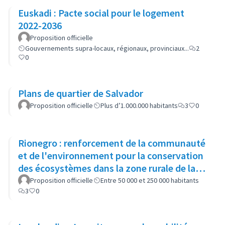
Euskadi : Pacte social pour le logement
2022-2036
Proposition officielle
Gouvernements supra-locaux, régionaux, provinciaux...
2
0
Plans de quartier de Salvador
Proposition officielle
Plus d’1.000.000 habitants
3
0
Rionegro : renforcement de la communauté
et de l'environnement pour la conservation
des écosystèmes dans la zone rurale de la
municipalité
Proposition officielle
Entre 50 000 et 250 000 habitants
3
0