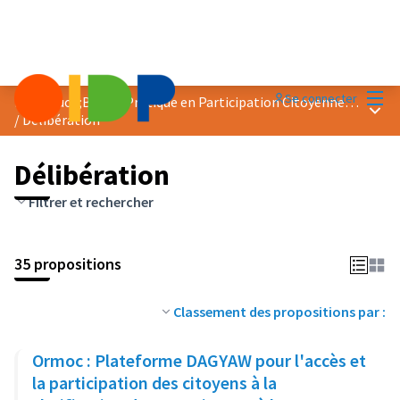
Menu
Se connecter
Prix &quot;Bonne Pratique en Participation Citoyenne&quot; 2023
Menu 
/
Délibération
Délibération
Filtrer et rechercher
35 propositions
Classement des propositions par :
Ormoc : Plateforme DAGYAW pour l'accès et
la participation des citoyens à la