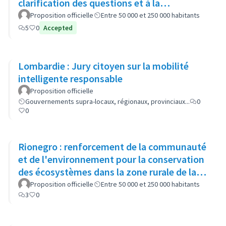
clarification des questions et à la
recommandation d'options politiques
Proposition officielle
Entre 50 000 et 250 000 habitants
5
0
Accepted
Lombardie : Jury citoyen sur la mobilité
intelligente responsable
Proposition officielle
Gouvernements supra-locaux, régionaux, provinciaux...
0
0
Rionegro : renforcement de la communauté
et de l'environnement pour la conservation
des écosystèmes dans la zone rurale de la
municipalité
Proposition officielle
Entre 50 000 et 250 000 habitants
3
0