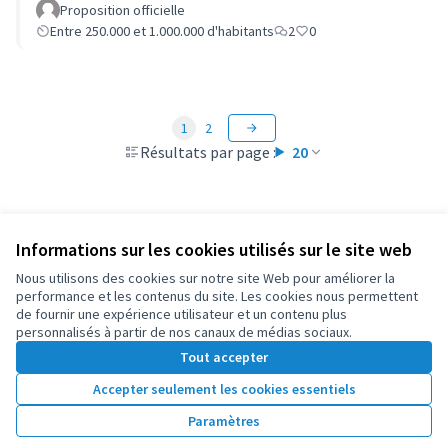
Proposition officielle
Entre 250.000 et 1.000.000 d'habitants
2
0
1
2
Résultats par page :
20
Informations sur les cookies utilisés sur le site web
Conditions d'utilisation
Paramètres des cookies
Nous utilisons des cookies sur notre site Web pour améliorer la
OIDP sur X
OIDP sur Facebook
OIDP sur YouTube
performance et les contenus du site. Les cookies nous permettent
de fournir une expérience utilisateur et un contenu plus
(Lien externe)
(Lien externe)
(Lien externe)
Français
personnalisés à partir de nos canaux de médias sociaux.
Choose language
Choisir la langue
Elegir el idioma
Tout accepter
Accepter seulement les cookies essentiels
Licence Cre
(Lien extern
Paramètres
(Lien externe)
Site réalisé grâce au
logiciel libre Decidim
.
(Lien externe)