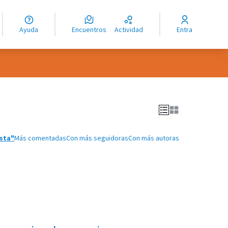
guage
angue
Ayuda
Encuentros
Actividad
Entra
ioma
sta"
Más comentadas
Con más seguidoras
Con más autoras