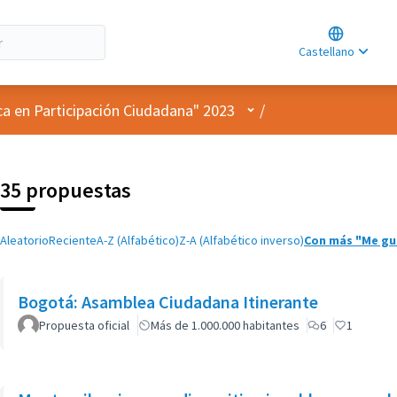
Choose lan
Choisir la l
Castellano
Elegir el id
Menú de usuario
ca en Participación Ciudadana" 2023
/
35 propuestas
Aleatorio
Reciente
A-Z (Alfabético)
Z-A (Alfabético inverso)
Con más "Me gu
Bogotá: Asamblea Ciudadana Itinerante
Propuesta oficial
Más de 1.000.000 habitantes
6
1