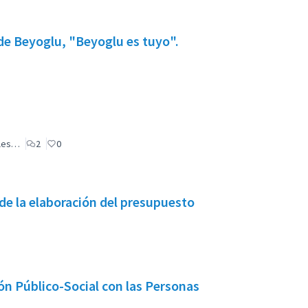
 de Beyoglu, "Beyoglu es tuyo".
ales…
2
0
de la elaboración del presupuesto
ón Público-Social con las Personas