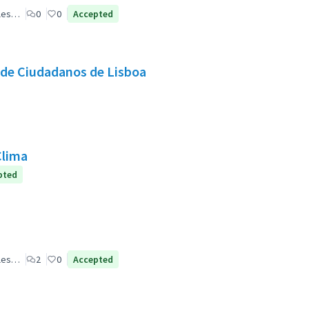
ales…
0
0
Accepted
 de Ciudadanos de Lisboa
Clima
pted
ales…
2
0
Accepted