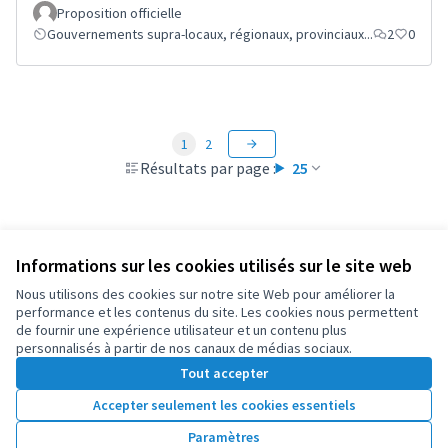
Proposition officielle
Gouvernements supra-locaux, régionaux, provinciaux...
2
0
1
2
Résultats par page :
25
Informations sur les cookies utilisés sur le site web
Conditions d'utilisation
Paramètres des cookies
Nous utilisons des cookies sur notre site Web pour améliorer la
OIDP sur X
OIDP sur Facebook
OIDP sur YouTube
performance et les contenus du site. Les cookies nous permettent
de fournir une expérience utilisateur et un contenu plus
(Lien externe)
(Lien externe)
(Lien externe)
Français
personnalisés à partir de nos canaux de médias sociaux.
Choose language
Choisir la langue
Elegir el idioma
Tout accepter
Accepter seulement les cookies essentiels
Licence Cre
(Lien extern
Paramètres
(Lien externe)