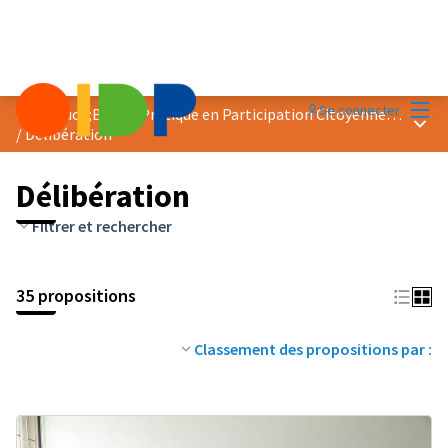
Menu
Se connecter
Prix &quot;Bonne Pratique en Participation Citoyenne&quot; 2023
Menu 
/
Délibération
Délibération
Filtrer et rechercher
35 propositions
Classement des propositions par :