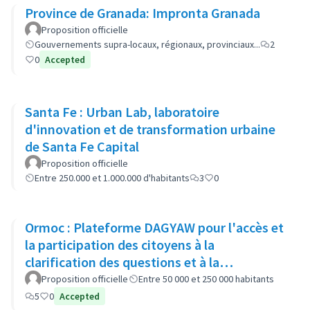
Province de Granada: Impronta Granada
Proposition officielle
Gouvernements supra-locaux, régionaux, provinciaux...
2
0
Accepted
Santa Fe : Urban Lab, laboratoire
d'innovation et de transformation urbaine
de Santa Fe Capital
Proposition officielle
Entre 250.000 et 1.000.000 d'habitants
3
0
Ormoc : Plateforme DAGYAW pour l'accès et
la participation des citoyens à la
clarification des questions et à la
recommandation d'options politiques
Proposition officielle
Entre 50 000 et 250 000 habitants
5
0
Accepted