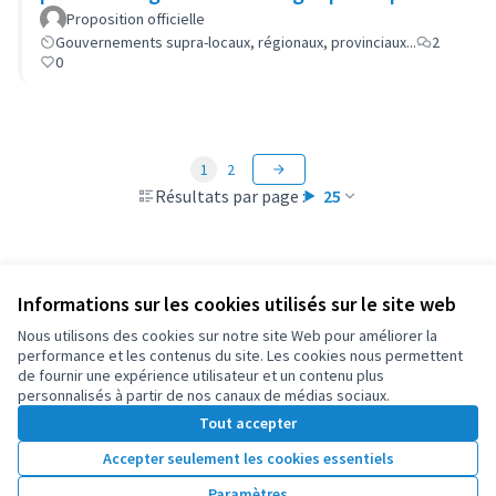
Proposition officielle
Gouvernements supra-locaux, régionaux, provinciaux...
2
0
1
2
Résultats par page :
25
Informations sur les cookies utilisés sur le site web
Conditions d'utilisation
Paramètres des cookies
Nous utilisons des cookies sur notre site Web pour améliorer la
OIDP sur X
OIDP sur Facebook
OIDP sur YouTube
performance et les contenus du site. Les cookies nous permettent
de fournir une expérience utilisateur et un contenu plus
(Lien externe)
(Lien externe)
(Lien externe)
Français
personnalisés à partir de nos canaux de médias sociaux.
Choose language
Choisir la langue
Elegir el idioma
Tout accepter
Accepter seulement les cookies essentiels
Licence Cre
(Lien extern
Paramètres