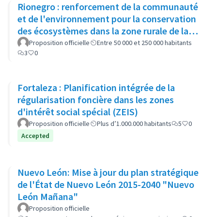
Rionegro : renforcement de la communauté
et de l'environnement pour la conservation
des écosystèmes dans la zone rurale de la
municipalité
Proposition officielle
Entre 50 000 et 250 000 habitants
3
0
Fortaleza : Planification intégrée de la
régularisation foncière dans les zones
d'intérêt social spécial (ZEIS)
Proposition officielle
Plus d’1.000.000 habitants
5
0
Accepted
Nuevo León: Mise à jour du plan stratégique
de l'État de Nuevo León 2015-2040 "Nuevo
León Mañana"
Proposition officielle