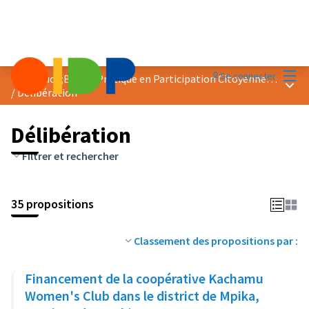
Menu
Se connecter
Prix &quot;Bonne Pratique en Participation Citoyenne&quot; 2023
Menu 
/
Délibération
Délibération
Filtrer et rechercher
35 propositions
Classement des propositions par :
Financement de la coopérative Kachamu
Women's Club dans le district de Mpika,