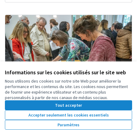
Informations sur les cookies utilisés sur le site web
Nous utilisons des cookies sur notre site Web pour améliorer la
performance et les contenus du site. Les cookies nous permettent
de fournir une expérience utilisateur et un contenu plus
personnalisés à partir de nos canaux de médias sociaux.
Tout accepter
Milan: Assemblée Citoyenne
Accepted
permanente sur le climat
Accepter seulement les cookies essentiels
Proposition officielle
Plus d’1.000.000 habitants
3
0
Paramètres