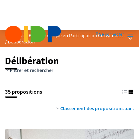
Menu
Se connecter
Prix &quot;Bonne Pratique en Participation Citoyenne&quot; 2023
Menu 
/
Délibération
Délibération
Filtrer et rechercher
35 propositions
Classement des propositions par :