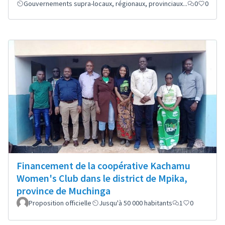
Gouvernements supra-locaux, régionaux, provinciaux...
0
0
Financement de la coopérative Kachamu
Women's Club dans le district de Mpika,
province de Muchinga
Proposition officielle
Jusqu'à 50 000 habitants
1
0