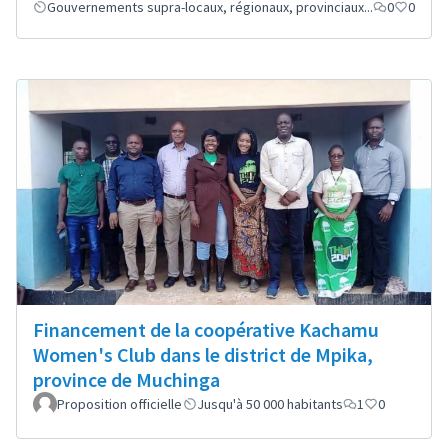
Gouvernements supra-locaux, régionaux, provinciaux...
0
0
Financement de la coopérative Kachamu
Women's Club dans le district de Mpika,
province de Muchinga
Proposition officielle
Jusqu'à 50 000 habitants
1
0