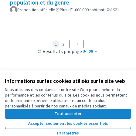
population et du genre
Proposition officielle
Plus d’1.000.000 habitants
1
1
1
2
Résultats par page :
25
Informations sur les cookies utilisés sur le site web
Conditions d'utilisation
Paramètres des cookies
Nous utilisons des cookies sur notre site Web pour améliorer la
OIDP sur X
OIDP sur Facebook
OIDP sur YouTube
performance et les contenus du site. Les cookies nous permettent
de fournir une expérience utilisateur et un contenu plus
(Lien externe)
(Lien externe)
(Lien externe)
Français
personnalisés à partir de nos canaux de médias sociaux.
Choose language
Choisir la langue
Elegir el idioma
Tout accepter
Accepter seulement les cookies essentiels
Licence Cre
(Lien extern
Paramètres
(Lien externe)