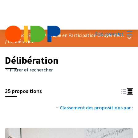
Menu
Se connecter
Prix &quot;Bonne Pratique en Participation Citoyenne&quot; 2023
Menu 
/
Délibération
Délibération
Filtrer et rechercher
35 propositions
Classement des propositions par :