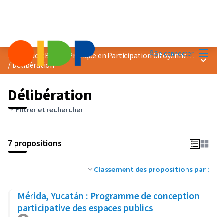
Menu
Se connecter
Prix &quot;Bonne Pratique en Participation Citoyenne&quot; 2023
Menu 
/
Délibération
Délibération
Filtrer et rechercher
7 propositions
Classement des propositions par :
Mérida, Yucatán : Programme de conception
participative des espaces publics