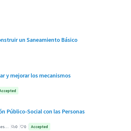
onstruir un Saneamiento Básico
obar y mejorar los mecanismos
Accepted
ón Público-Social con las Personas
ales…
0
0
Accepted