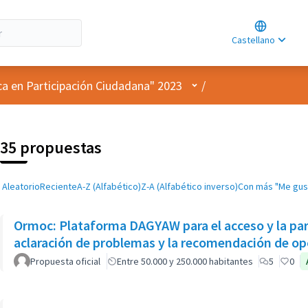
Choose lan
Choisir la l
Castellano
Elegir el id
Menú de usuario
ca en Participación Ciudadana" 2023
/
35 propuestas
Aleatorio
Reciente
A-Z (Alfabético)
Z-A (Alfabético inverso)
Con más "Me gus
Ormoc: Plataforma DAGYAW para el acceso y la part
aclaración de problemas y la recomendación de opc
Propuesta oficial
Entre 50.000 y 250.000 habitantes
5
0