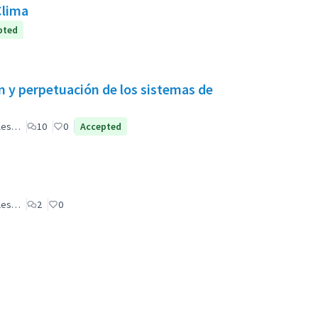
Clima
pted
 y perpetuación de los sistemas de
ales…
10
0
Accepted
ales…
2
0