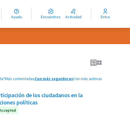
guage
angue
Ayuda
Encuentros
Actividad
Entra
ioma
ta"
Más comentadas
Con más seguidoras
Con más autoras
icipación de los ciudadanos en la
iones políticas
Accepted