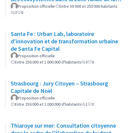
municipalité
Proposition officielle
Entre 50 000 et 250 000 habitants
3
0
Santa Fe : Urban Lab, laboratoire
d'innovation et de transformation urbaine
de Santa Fe Capital
Proposition officielle
Entre 250.000 et 1.000.000 d'habitants
3
0
Strasbourg : Jury Citoyen – Strasbourg
Capitale de Noël
Proposition officielle
Entre 250.000 et 1.000.000 d'habitants
1
0
Thiaroye sur mer: Consultation citoyenne
dans le cadre de l’élaboration du budget