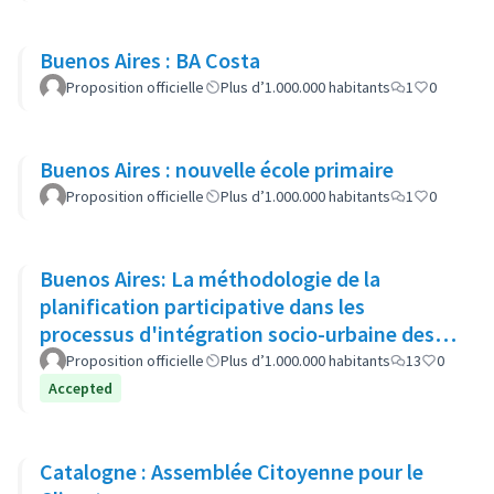
Buenos Aires : BA Costa
Proposition officielle
Plus d’1.000.000 habitants
1
0
Buenos Aires : nouvelle école primaire
Proposition officielle
Plus d’1.000.000 habitants
1
0
Buenos Aires: La méthodologie de la
planification participative dans les
processus d'intégration socio-urbaine des
quartiers populaires
Proposition officielle
Plus d’1.000.000 habitants
13
0
Accepted
Catalogne : Assemblée Citoyenne pour le