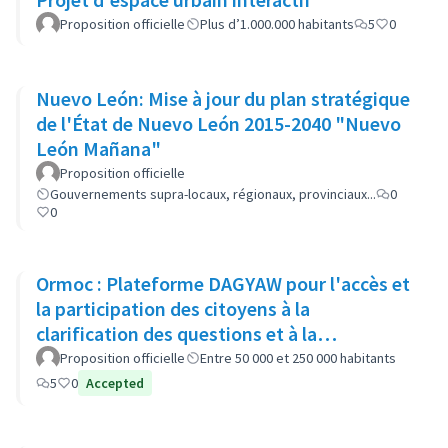
Proposition officielle
Plus d’1.000.000 habitants
5
0
Nuevo León: Mise à jour du plan stratégique
de l'État de Nuevo León 2015-2040 "Nuevo
León Mañana"
Proposition officielle
Gouvernements supra-locaux, régionaux, provinciaux...
0
0
Ormoc : Plateforme DAGYAW pour l'accès et
la participation des citoyens à la
clarification des questions et à la
recommandation d'options politiques
Proposition officielle
Entre 50 000 et 250 000 habitants
5
0
Accepted