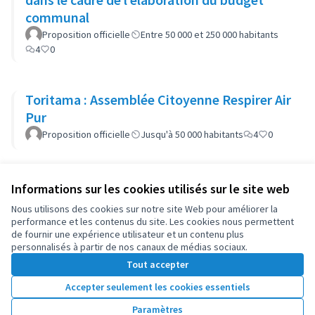
communal
Proposition officielle
Entre 50 000 et 250 000 habitants
4
0
Toritama : Assemblée Citoyenne Respirer Air
Pur
Proposition officielle
Jusqu'à 50 000 habitants
4
0
Informations sur les cookies utilisés sur le site web
Conditions d'utilisation
Paramètres des cookies
Nous utilisons des cookies sur notre site Web pour améliorer la
OIDP sur X
OIDP sur Facebook
OIDP sur YouTube
performance et les contenus du site. Les cookies nous permettent
de fournir une expérience utilisateur et un contenu plus
(Lien externe)
(Lien externe)
(Lien externe)
Français
personnalisés à partir de nos canaux de médias sociaux.
Choose language
Choisir la langue
Elegir el idioma
Tout accepter
Accepter seulement les cookies essentiels
Licence Cre
(Lien extern
Paramètres
(Lien externe)