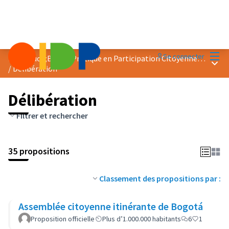
Menu
Se connecter
Prix &quot;Bonne Pratique en Participation Citoyenne&quot; 2023
Menu 
/
Délibération
Délibération
Filtrer et rechercher
35 propositions
Classement des propositions par :
Assemblée citoyenne itinérante de Bogotá
Proposition officielle
Plus d’1.000.000 habitants
6
1