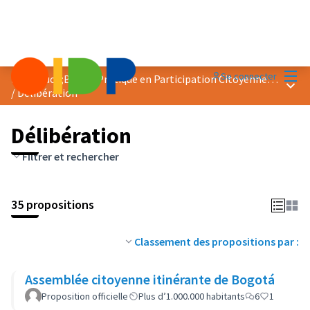
Menu
Se connecter
Prix &quot;Bonne Pratique en Participation Citoyenne&quot; 2023
Menu 
/
Délibération
Délibération
Filtrer et rechercher
35 propositions
Classement des propositions par :
Assemblée citoyenne itinérante de Bogotá
Proposition officielle
Plus d’1.000.000 habitants
6
1