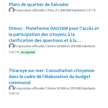
Plans de quartier de Salvador
Proposition officielle
Plus d’1.000.000 habitants
3
0
Ormoc : Plateforme DAGYAW pour l'accès et
la participation des citoyens à la
clarification des questions et à la
recommandation d'options politiques
Proposition officielle
Entre 50 000 et 250 000 habitants
5
0
Accepted
Thiaroye sur mer: Consultation citoyenne
dans le cadre de l’élaboration du budget
communal
Proposition officielle
Entre 50 000 et 250 000 habitants
4
0