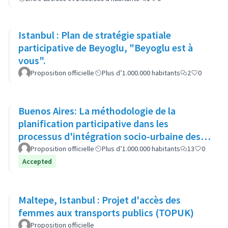
Istanbul : Plan de stratégie spatiale
participative de Beyoglu, "Beyoglu est à
vous".
Proposition officielle
Plus d’1.000.000 habitants
2
0
Buenos Aires: La méthodologie de la
planification participative dans les
processus d'intégration socio-urbaine des
quartiers populaires
Proposition officielle
Plus d’1.000.000 habitants
13
0
Accepted
Maltepe, Istanbul : Projet d'accès des
femmes aux transports publics (TOPUK)
Proposition officielle