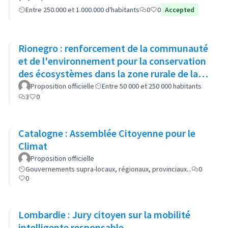
Entre 250.000 et 1.000.000 d'habitants
0
0
Accepted
Rionegro : renforcement de la communauté
et de l'environnement pour la conservation
des écosystèmes dans la zone rurale de la
municipalité
Proposition officielle
Entre 50 000 et 250 000 habitants
3
0
Catalogne : Assemblée Citoyenne pour le
Climat
Proposition officielle
Gouvernements supra-locaux, régionaux, provinciaux...
0
0
Lombardie : Jury citoyen sur la mobilité
intelligente responsable