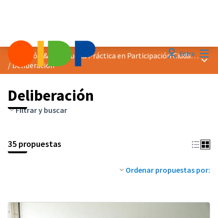
Menú
Entra
Distinción &quot;Buena Práctica en Participación Ciudadana&quot; 2023
Menú 
/
Deliberación
Deliberación
Filtrar y buscar
35 propuestas
Ordenar propuestas por: