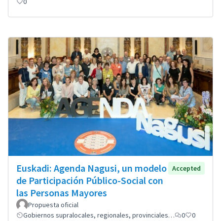
0
Euskadi: Agenda Nagusi, un modelo
Accepted
de Participación Público-Social con
las Personas Mayores
Propuesta oficial
Gobiernos supralocales, regionales, provinciales…
0
0