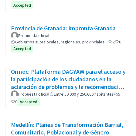
Accepted
Provincia de Granada: Impronta Granada
Propuesta oficial
Gobiernos supralocales, regionales, provinciales…
2
0
Accepted
Ormoc: Plataforma DAGYAW para el acceso y
la participación de los ciudadanos en la
aclaración de problemas y la recomendación
de opciones políticas
Propuesta oficial
Entre 50.000 y 250.000 habitantes
5
0
Accepted
Medellín: Planes de Transformación Barrial,
Comunitario, Poblacional y de Género