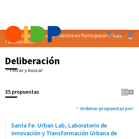
Menú
Entra
Distinción &quot;Buena Práctica en Participación Ciudadana&quot; 2023
Menú 
/
Deliberación
Deliberación
Filtrar y buscar
35 propuestas
Ordenar propuestas por:
Santa Fe: Urban Lab, Laboratorio de
Innovación y Transformación Urbana de