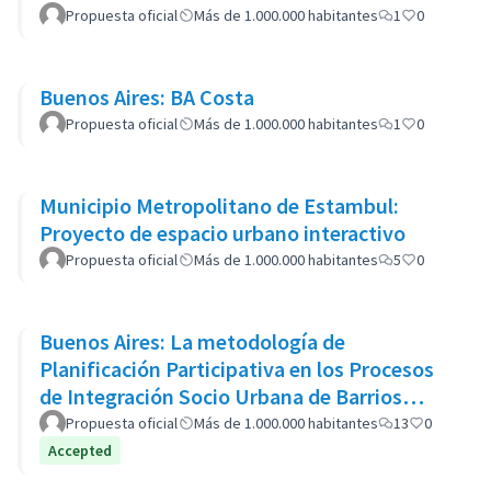
Propuesta oficial
Más de 1.000.000 habitantes
1
0
Buenos Aires: BA Costa
Propuesta oficial
Más de 1.000.000 habitantes
1
0
Municipio Metropolitano de Estambul:
Proyecto de espacio urbano interactivo
Propuesta oficial
Más de 1.000.000 habitantes
5
0
Buenos Aires: La metodología de
Planificación Participativa en los Procesos
de Integración Socio Urbana de Barrios
Populares: el caso del Barrio 20
Propuesta oficial
Más de 1.000.000 habitantes
13
0
Accepted