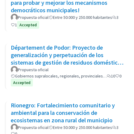
para probar y mejorar los mecanismos
democráticos municipales!
Propuesta oficial
Entre 50.000 y 250.000 habitantes
3
1
Accepted
Département de Podor: Proyecto de
generalización y perpetuación de los
sistemas de gestión de residuos domésticos
(GP-GOM).
Propuesta oficial
Gobiernos supralocales, regionales, provinciales…
10
0
Accepted
Rionegro: Fortalecimiento comunitario y
ambiental para la conservación de
ecosistemas en zona rural del municipio
Propuesta oficial
Entre 50.000 y 250.000 habitantes
3
0