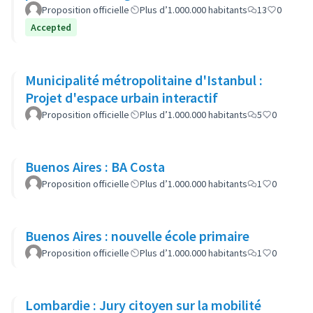
quartiers populaires
Proposition officielle
Plus d’1.000.000 habitants
13
0
Accepted
Municipalité métropolitaine d'Istanbul :
Projet d'espace urbain interactif
Proposition officielle
Plus d’1.000.000 habitants
5
0
Buenos Aires : BA Costa
Proposition officielle
Plus d’1.000.000 habitants
1
0
Buenos Aires : nouvelle école primaire
Proposition officielle
Plus d’1.000.000 habitants
1
0
Lombardie : Jury citoyen sur la mobilité