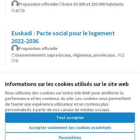
Proposition officielle
Entre 50 000 et 250 000 habitants
4
0
Euskadi : Pacte social pour le logement
2022-2036
Proposition officielle
Gouvernements supra-locaux, régionaux, provinciaux...
2
0
Informations sur les cookies utilisés sur le site web
Conditions d'utilisation
Paramètres des cookies
Nous utilisons des cookies sur notre site Web pour améliorer la
OIDP sur X
OIDP sur Facebook
OIDP sur YouTube
performance et les contenus du site. Les cookies nous permettent
de fournir une expérience utilisateur et un contenu plus
(Lien externe)
(Lien externe)
(Lien externe)
Français
personnalisés à partir de nos canaux de médias sociaux.
Choose language
Choisir la langue
Elegir el idioma
Tout accepter
Accepter seulement les cookies essentiels
Licence Cre
(Lien extern
Paramètres
(Lien externe)