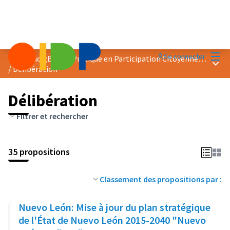
Menu
Se connecter
Prix &quot;Bonne Pratique en Participation Citoyenne&quot; 2023
Menu 
/
Délibération
Délibération
Filtrer et rechercher
35 propositions
Classement des propositions par :
Nuevo León: Mise à jour du plan stratégique
de l'État de Nuevo León 2015-2040 "Nuevo