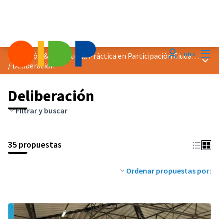
Menú
Entra
Distinción &quot;Buena Práctica en Participación Ciudadana&quot; 2023
Menú 
/
Deliberación
Deliberación
Filtrar y buscar
35 propuestas
Ordenar propuestas por: