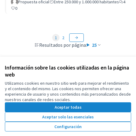
Propuesta oficial
Entre 250.000 y 1.000.000 habitantes
4
0
1
2
Resultados por página:
25
Información sobre las cookies utilizadas en la página
web
Términos y condiciones de uso
Configuración de cookies
Utilizamos cookies en nuestro sitio web para mejorar el rendimiento
OIDP en X
OIDP en Facebook
OIDP en YouTube
y el contenido del mismo. Las cookies nos permiten ofrecer una
experiencia de usuario y unos contenidos más personalizados desde
(Enlace externo)
(Enlace externo)
(Enlace externo)
Castellano
nuestros canales de redes sociales.
Choose language
Choisir la langue
Elegir el idioma
Aceptar todas
Aceptar solo las esenciales
Con licenci
(Enlace exte
Configuración
(Enlace externo)
Web creada con
software libre
.
(Enlace externo)