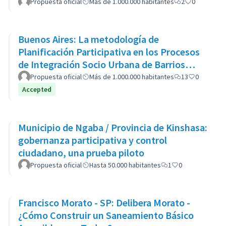
Propuesta oficial
Más de 1.000.000 habitantes
2
0
Buenos Aires: La metodología de
Planificación Participativa en los Procesos
de Integración Socio Urbana de Barrios
Populares: el caso del Barrio 20
Propuesta oficial
Más de 1.000.000 habitantes
13
0
Accepted
Municipio de Ngaba / Provincia de Kinshasa:
gobernanza participativa y control
ciudadano, una prueba piloto
Propuesta oficial
Hasta 50.000 habitantes
1
0
Francisco Morato - SP: Delibera Morato -
¿Cómo Construir un Saneamiento Básico