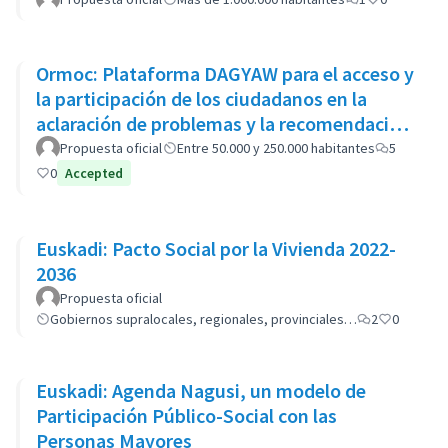
Ormoc: Plataforma DAGYAW para el acceso y
la participación de los ciudadanos en la
aclaración de problemas y la recomendación
de opciones políticas
Propuesta oficial
Entre 50.000 y 250.000 habitantes
5
0
Accepted
Euskadi: Pacto Social por la Vivienda 2022-
2036
Propuesta oficial
Gobiernos supralocales, regionales, provinciales…
2
0
Euskadi: Agenda Nagusi, un modelo de
Participación Público-Social con las
Personas Mayores