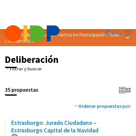
Menú
Entra
Distinción &quot;Buena Práctica en Participación Ciudadana&quot; 2023
Menú 
/
Deliberación
Deliberación
Filtrar y buscar
35 propuestas
Ordenar propuestas por:
Estrasburgo: Jurado Ciudadano –
Estrasburgo Capital de la Navidad