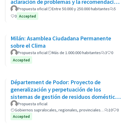
aclaración de problemas y la recomendación
de opciones políticas
Propuesta oficial
Entre 50.000 y 250.000 habitantes
5
0
Accepted
Milán: Asamblea Ciudadana Permanente
sobre el Clima
Propuesta oficial
Más de 1.000.000 habitantes
3
0
Accepted
Département de Podor: Proyecto de
generalización y perpetuación de los
sistemas de gestión de residuos domésticos
(GP-GOM).
Propuesta oficial
Gobiernos supralocales, regionales, provinciales…
10
0
Accepted