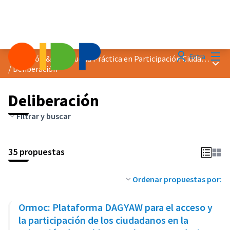
Menú
Entra
Distinción &quot;Buena Práctica en Participación Ciudadana&quot; 2023
Menú 
/
Deliberación
Deliberación
Filtrar y buscar
35 propuestas
Ordenar propuestas por:
Ormoc: Plataforma DAGYAW para el acceso y
la participación de los ciudadanos en la