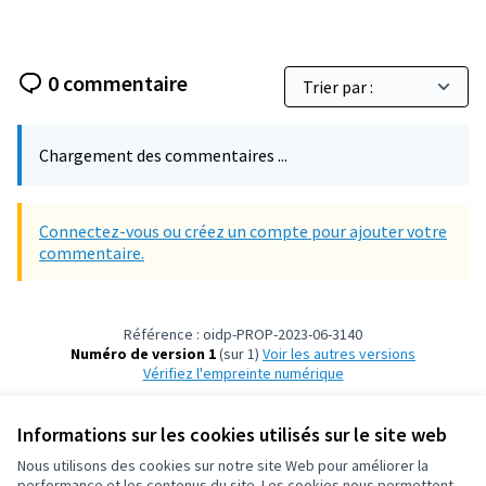
0 commentaire
Chargement des commentaires ...
Connectez-vous ou créez un compte pour ajouter votre
commentaire.
Référence : oidp-PROP-2023-06-3140
Numéro de version 1
(sur 1)
voir les autres versions
Vérifiez l'empreinte numérique
Informations sur les cookies utilisés sur le site web
Conditions d'utilisation
Paramètres des cookies
Nous utilisons des cookies sur notre site Web pour améliorer la
OIDP sur X
OIDP sur Facebook
OIDP sur YouTube
performance et les contenus du site. Les cookies nous permettent