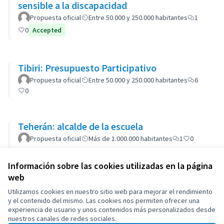
sensible a la discapacidad
Propuesta oficial
Entre 50.000 y 250.000 habitantes
1
0
Accepted
Tibiri: Presupuesto Participativo
Propuesta oficial
Entre 50.000 y 250.000 habitantes
6
0
Teherán: alcalde de la escuela
Propuesta oficial
Más de 1.000.000 habitantes
1
0
Información sobre las cookies utilizadas en la página
web
Términos y condiciones de uso
Configuración de cookies
Utilizamos cookies en nuestro sitio web para mejorar el rendimiento
OIDP en X
OIDP en Facebook
OIDP en YouTube
y el contenido del mismo. Las cookies nos permiten ofrecer una
experiencia de usuario y unos contenidos más personalizados desde
(Enlace externo)
(Enlace externo)
(Enlace externo)
Castellano
nuestros canales de redes sociales.
Choose language
Choisir la langue
Elegir el idioma