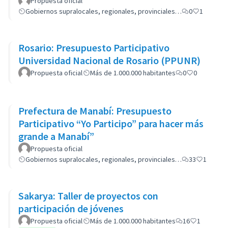
Propuesta oficial
Gobiernos supralocales, regionales, provinciales…
0
1
Rosario: Presupuesto Participativo
Universidad Nacional de Rosario (PPUNR)
Propuesta oficial
Más de 1.000.000 habitantes
0
0
Prefectura de Manabí: Presupuesto
Participativo “Yo Participo” para hacer más
grande a Manabí”
Propuesta oficial
Gobiernos supralocales, regionales, provinciales…
33
1
Sakarya: Taller de proyectos con
participación de jóvenes
Propuesta oficial
Más de 1.000.000 habitantes
16
1