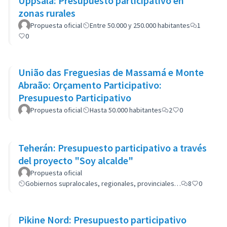
Uppsala: Presupuesto participativo en
zonas rurales
Propuesta oficial
Entre 50.000 y 250.000 habitantes
1
0
União das Freguesias de Massamá e Monte
Abraão: Orçamento Participativo:
Presupuesto Participativo
Propuesta oficial
Hasta 50.000 habitantes
2
0
Teherán: Presupuesto participativo a través
del proyecto "Soy alcalde"
Propuesta oficial
Gobiernos supralocales, regionales, provinciales…
8
0
Pikine Nord: Presupuesto participativo