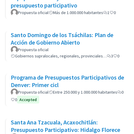
presupuesto participativo
Propuesta oficial
Más de 1.000.000 habitantes
1
0
Santo Domingo de los Tsáchilas: Plan de
Acción de Gobierno Abierto
Propuesta oficial
Gobiernos supralocales, regionales, provinciales…
3
0
Programa de Presupuestos Participativos de
Denver: Primer cicl
Propuesta oficial
Entre 250.000 y 1.000.000 habitantes
0
0
Accepted
Santa Ana Tzacuala, Acaxochitlán:
Presupuesto Participativo: Hidalgo Florece