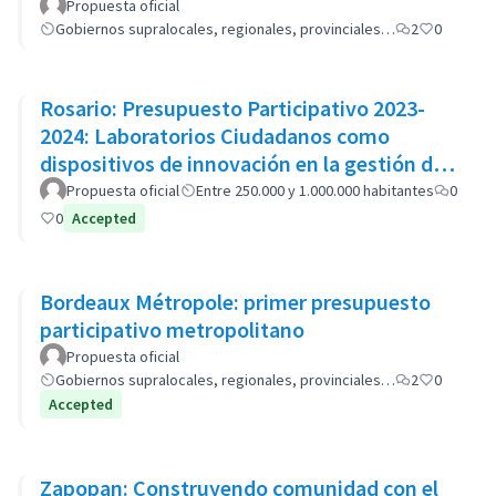
Propuesta oficial
Gobiernos supralocales, regionales, provinciales…
2
0
Rosario: Presupuesto Participativo 2023-
2024: Laboratorios Ciudadanos como
dispositivos de innovación en la gestión de
políticas públicas
Propuesta oficial
Entre 250.000 y 1.000.000 habitantes
0
0
Accepted
Bordeaux Métropole: primer presupuesto
participativo metropolitano
Propuesta oficial
Gobiernos supralocales, regionales, provinciales…
2
0
Accepted
Zapopan: Construyendo comunidad con el