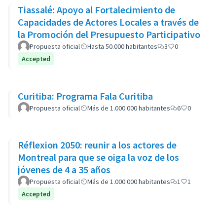
Tiassalé: Apoyo al Fortalecimiento de
Capacidades de Actores Locales a través de
la Promoción del Presupuesto Participativo
Propuesta oficial
Hasta 50.000 habitantes
3
0
Accepted
Curitiba: Programa Fala Curitiba
Propuesta oficial
Más de 1.000.000 habitantes
6
0
Réflexion 2050: reunir a los actores de
Montreal para que se oiga la voz de los
jóvenes de 4 a 35 años
Propuesta oficial
Más de 1.000.000 habitantes
1
1
Accepted