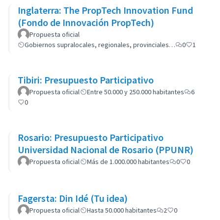
Inglaterra: The PropTech Innovation Fund
(Fondo de Innovación PropTech)
Propuesta oficial
Gobiernos supralocales, regionales, provinciales…
0
1
Tibiri: Presupuesto Participativo
Propuesta oficial
Entre 50.000 y 250.000 habitantes
6
0
Rosario: Presupuesto Participativo
Universidad Nacional de Rosario (PPUNR)
Propuesta oficial
Más de 1.000.000 habitantes
0
0
Fagersta: Din Idé (Tu idea)
Propuesta oficial
Hasta 50.000 habitantes
2
0