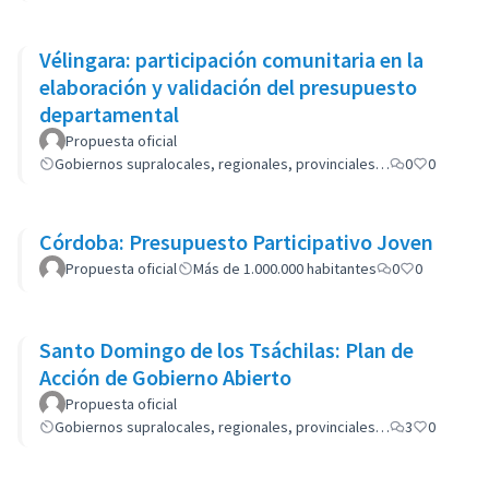
Vélingara: participación comunitaria en la
elaboración y validación del presupuesto
departamental
Propuesta oficial
Gobiernos supralocales, regionales, provinciales…
0
0
Córdoba: Presupuesto Participativo Joven
Propuesta oficial
Más de 1.000.000 habitantes
0
0
Santo Domingo de los Tsáchilas: Plan de
Acción de Gobierno Abierto
Propuesta oficial
Gobiernos supralocales, regionales, provinciales…
3
0