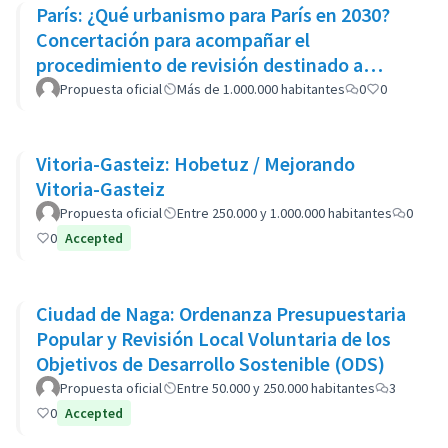
París: ¿Qué urbanismo para París en 2030?
Concertación para acompañar el
procedimiento de revisión destinado a
adoptar un PLOU bioclimático para la Ci
Propuesta oficial
Más de 1.000.000 habitantes
0
0
Vitoria-Gasteiz: Hobetuz / Mejorando
Vitoria-Gasteiz
Propuesta oficial
Entre 250.000 y 1.000.000 habitantes
0
0
Accepted
Ciudad de Naga: Ordenanza Presupuestaria
Popular y Revisión Local Voluntaria de los
Objetivos de Desarrollo Sostenible (ODS)
Propuesta oficial
Entre 50.000 y 250.000 habitantes
3
0
Accepted