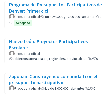
Programa de Presupuestos Participativos de
Denver: Primer cicl
Propuesta oficial
Entre 250.000 y 1.000.000 habitantes
0
0
Accepted
Nuevo León: Proyectos Participativos
Escolares
Propuesta oficial
Gobiernos supralocales, regionales, provinciales…
2
0
Zapopan: Construyendo comunidad con el
presupuesto participativo
Propuesta oficial
Más de 1.000.000 habitantes
1
0