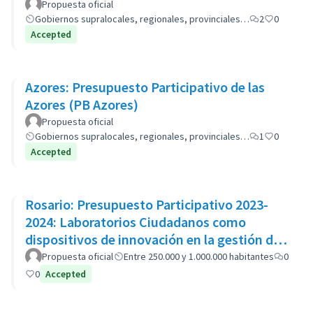
Propuesta oficial
Gobiernos supralocales, regionales, provinciales…
2
0
Accepted
Azores: Presupuesto Participativo de las
Azores (PB Azores)
Propuesta oficial
Gobiernos supralocales, regionales, provinciales…
1
0
Accepted
Rosario: Presupuesto Participativo 2023-
2024: Laboratorios Ciudadanos como
dispositivos de innovación en la gestión de
políticas públicas
Propuesta oficial
Entre 250.000 y 1.000.000 habitantes
0
0
Accepted