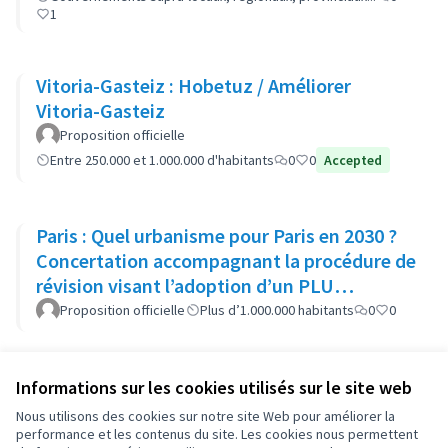
1
Vitoria-Gasteiz : Hobetuz / Améliorer
Vitoria-Gasteiz
Proposition officielle
Entre 250.000 et 1.000.000 d'habitants
0
0
Accepted
Paris : Quel urbanisme pour Paris en 2030 ?
Concertation accompagnant la procédure de
révision visant l’adoption d’un PLU
bioclimatique
Proposition officielle
Plus d’1.000.000 habitants
0
0
Informations sur les cookies utilisés sur le site web
Conditions d'utilisation
Paramètres des cookies
Nous utilisons des cookies sur notre site Web pour améliorer la
OIDP sur X
OIDP sur Facebook
OIDP sur YouTube
performance et les contenus du site. Les cookies nous permettent