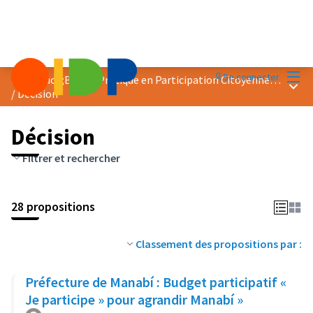
Menu
Se connecter
Prix &quot;Bonne Pratique en Participation Citoyenne&quot; 2023
Menu 
/
Décision
Décision
Filtrer et rechercher
28 propositions
Classement des propositions par :
Préfecture de Manabí : Budget participatif «
Je participe » pour agrandir Manabí »