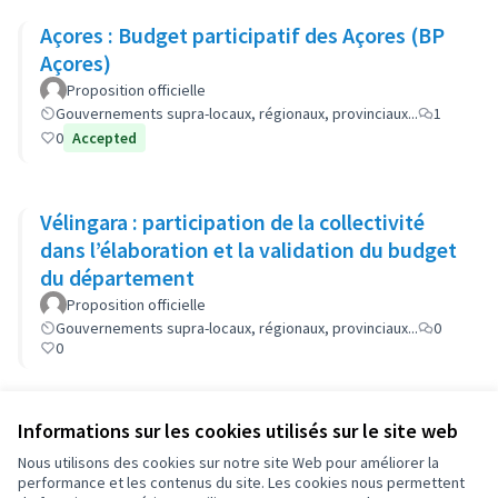
Açores : Budget participatif des Açores (BP
Açores)
Proposition officielle
Gouvernements supra-locaux, régionaux, provinciaux...
1
0
Accepted
Vélingara : participation de la collectivité
dans l’élaboration et la validation du budget
du département
Proposition officielle
Gouvernements supra-locaux, régionaux, provinciaux...
0
0
Informations sur les cookies utilisés sur le site web
Conditions d'utilisation
Paramètres des cookies
Nous utilisons des cookies sur notre site Web pour améliorer la
OIDP sur X
OIDP sur Facebook
OIDP sur YouTube
performance et les contenus du site. Les cookies nous permettent