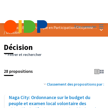
Menu
Se connecter
Prix &quot;Bonne Pratique en Participation Citoyenne&quot; 2023
Menu 
/
Décision
Décision
Filtrer et rechercher
28 propositions
Classement des propositions par :
Naga City: Ordonnance sur le budget du
peuple et examen local volontaire des