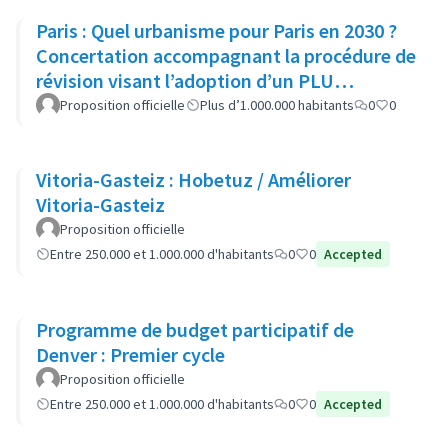
Paris : Quel urbanisme pour Paris en 2030 ?
Concertation accompagnant la procédure de
révision visant l’adoption d’un PLU
bioclimatique
Proposition officielle
Plus d’1.000.000 habitants
0
0
Vitoria-Gasteiz : Hobetuz / Améliorer
Vitoria-Gasteiz
Proposition officielle
Entre 250.000 et 1.000.000 d'habitants
0
0
Accepted
Programme de budget participatif de
Denver : Premier cycle
Proposition officielle
Entre 250.000 et 1.000.000 d'habitants
0
0
Accepted