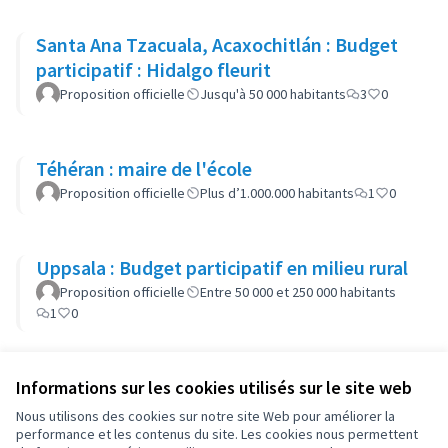
Santa Ana Tzacuala, Acaxochitlán : Budget
participatif : Hidalgo fleurit
Proposition officielle
Jusqu'à 50 000 habitants
3
0
Téhéran : maire de l'école
Proposition officielle
Plus d’1.000.000 habitants
1
0
Uppsala : Budget participatif en milieu rural
Proposition officielle
Entre 50 000 et 250 000 habitants
1
0
Informations sur les cookies utilisés sur le site web
Conditions d'utilisation
Paramètres des cookies
Nous utilisons des cookies sur notre site Web pour améliorer la
OIDP sur X
OIDP sur Facebook
OIDP sur YouTube
performance et les contenus du site. Les cookies nous permettent