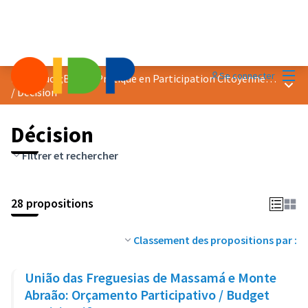
Menu
Se connecter
Prix &quot;Bonne Pratique en Participation Citoyenne&quot; 2023
Menu 
/
Décision
Décision
Filtrer et rechercher
28 propositions
Classement des propositions par :
União das Freguesias de Massamá e Monte
Abraão: Orçamento Participativo / Budget