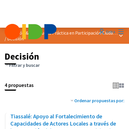
Menú
Entra
Distinción &quot;Buena Práctica en Participación Ciudadana&quot; 2023
Menú 
/
Decisión
Decisión
Filtrar y buscar
4 propuestas
Ordenar propuestas por:
Tiassalé: Apoyo al Fortalecimiento de
Capacidades de Actores Locales a través de