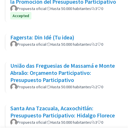
la Promoción del Presupuesto Participativo
Propuesta oficial
Hasta 50.000 habitantes
3
0
Accepted
Fagersta: Din Idé (Tu idea)
Propuesta oficial
Hasta 50.000 habitantes
2
0
União das Freguesias de Massamá e Monte
Abraão: Orçamento Participativo:
Presupuesto Participativo
Propuesta oficial
Hasta 50.000 habitantes
2
0
Santa Ana Tzacuala, Acaxochitlán:
Presupuesto Participativo: Hidalgo Florece
Propuesta oficial
Hasta 50.000 habitantes
3
0