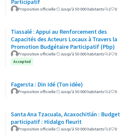
Participatif
Proposition officielle
Jusqu'à 50 000 habitants
2
0
Tiassalé : Appui au Renforcement des
Capacités des Acteurs Locaux à Travers la
Promotion Budgétaire Participatif (Pbp)
Proposition officielle
Jusqu'à 50 000 habitants
3
0
Accepted
Fagersta : Din Idé (Ton idée)
Proposition officielle
Jusqu'à 50 000 habitants
2
0
Santa Ana Tzacuala, Acaxochitlán : Budget
participatif : Hidalgo fleurit
Proposition officielle
Jusqu'à 50 000 habitants
3
0