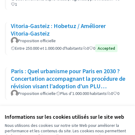
1
Vitoria-Gasteiz : Hobetuz / Améliorer
Vitoria-Gasteiz
Proposition officielle
Entre 250.000 et 1.000.000 d'habitants
0
0
Accepted
Paris : Quel urbanisme pour Paris en 2030 ?
Concertation accompagnant la procédure de
révision visant l’adoption d’un PLU
bioclimatique
Proposition officielle
Plus d’1.000.000 habitants
0
0
Informations sur les cookies utilisés sur le site web
Conditions d'utilisation
Paramètres des cookies
Nous utilisons des cookies sur notre site Web pour améliorer la
OIDP sur X
OIDP sur Facebook
OIDP sur YouTube
performance et les contenus du site. Les cookies nous permettent