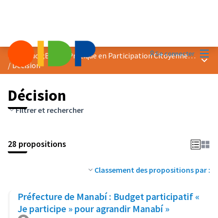
Menu
Se connecter
Prix &quot;Bonne Pratique en Participation Citoyenne&quot; 2023
Menu 
/
Décision
Décision
Filtrer et rechercher
28 propositions
Classement des propositions par :
Préfecture de Manabí : Budget participatif «
Je participe » pour agrandir Manabí »