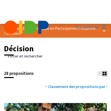
Menu
Se connecter
Prix &quot;Bonne Pratique en Participation Citoyenne&quot; 2023
Menu 
/
Décision
Décision
Filtrer et rechercher
28 propositions
Classement des propositions par :