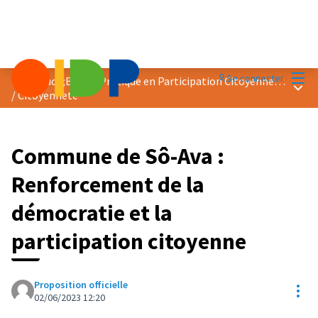
Menu
Se connecter
Prix &quot;Bonne Pratique en Participation Citoyenne&quot; 2023
Menu 
/
Citoyenneté
Commune de Sô-Ava :
Renforcement de la
démocratie et la
participation citoyenne
Proposition officielle
Res
02/06/2023 12:20