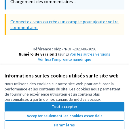
Chargement des commentaires ...
Connectez-vous ou créez un compte pour ajouter votre
commentaire.
Référence : oidp-PROP-2023-06-3096
Numéro de version 2
(sur 2)
voir les autres versions
Vérifiez l'empreinte numérique
Informations sur les cookies utilisés sur le site web
Conditions d'utilisation
Paramètres des cookies
Nous utilisons des cookies sur notre site Web pour améliorer la
OIDP sur X
OIDP sur Facebook
OIDP sur YouTube
performance et les contenus du site. Les cookies nous permettent
de fournir une expérience utilisateur et un contenu plus
(Lien externe)
(Lien externe)
(Lien externe)
Français
personnalisés à partir de nos canaux de médias sociaux.
Choose language
Choisir la langue
Elegir el idioma
Tout accepter
Accepter seulement les cookies essentiels
Licence Cre
(Lien extern
Paramètres
(Lien externe)
Site réalisé grâce au
logiciel libre Decidim
.