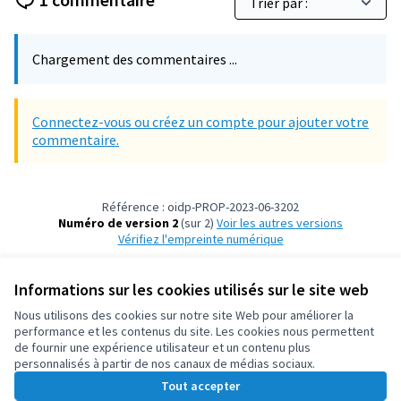
Chargement des commentaires ...
Connectez-vous ou créez un compte pour ajouter votre
commentaire.
Référence : oidp-PROP-2023-06-3202
Numéro de version 2
(sur 2)
voir les autres versions
Vérifiez l'empreinte numérique
Informations sur les cookies utilisés sur le site web
Conditions d'utilisation
Paramètres des cookies
Nous utilisons des cookies sur notre site Web pour améliorer la
OIDP sur X
OIDP sur Facebook
OIDP sur YouTube
performance et les contenus du site. Les cookies nous permettent
de fournir une expérience utilisateur et un contenu plus
(Lien externe)
(Lien externe)
(Lien externe)
Français
personnalisés à partir de nos canaux de médias sociaux.
Choose language
Choisir la langue
Elegir el idioma
Tout accepter