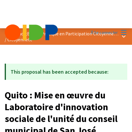
Menu
Se connecter
Prix &quot;Bonne Pratique en Participation Citoyenne&quot; 2023
Menu 
/
Citoyenneté
This proposal has been accepted because:
Quito : Mise en œuvre du
Laboratoire d'innovation
sociale de l'unité du conseil
municipal de San José