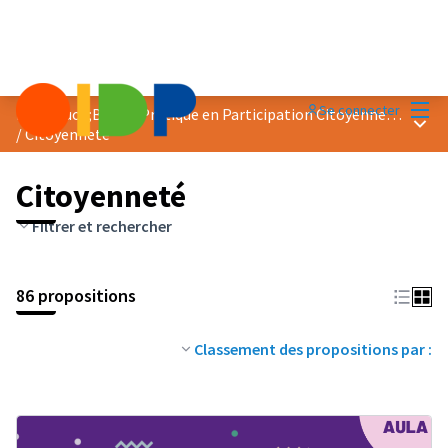
Menu
Se connecter
Prix &quot;Bonne Pratique en Participation Citoyenne&quot; 2023
Menu 
/
Citoyenneté
Citoyenneté
Filtrer et rechercher
86 propositions
Classement des propositions par :