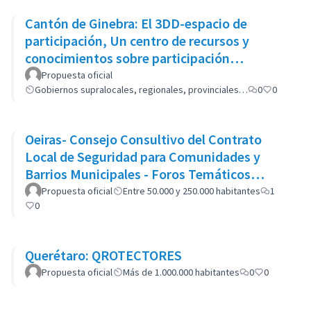
Cantón de Ginebra: El 3DD-espacio de
participación, Un centro de recursos y
conocimientos sobre participación
ciudadana y cooperación
Propuesta oficial
Gobiernos supralocales, regionales, provinciales…
0
0
Oeiras- Consejo Consultivo del Contrato
Local de Seguridad para Comunidades y
Barrios Municipales - Foros Temáticos
(CCCLS de Oeiras)
Propuesta oficial
Entre 50.000 y 250.000 habitantes
1
0
Querétaro: QROTECTORES
Propuesta oficial
Más de 1.000.000 habitantes
0
0