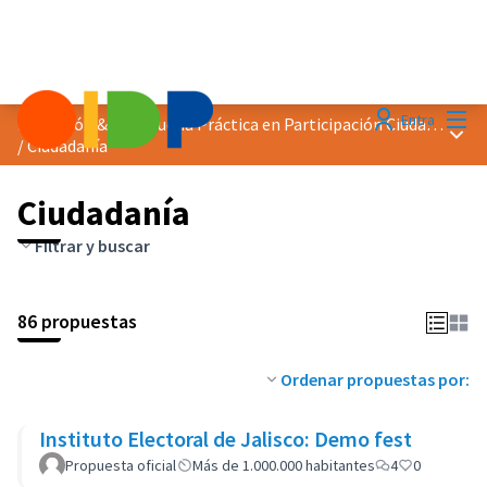
Menú
Entra
Distinción &quot;Buena Práctica en Participación Ciudadana&quot; 2023
Menú 
/
Ciudadanía
Ciudadanía
Filtrar y buscar
86 propuestas
Ordenar propuestas por:
Instituto Electoral de Jalisco: Demo fest
Propuesta oficial
Más de 1.000.000 habitantes
4
0