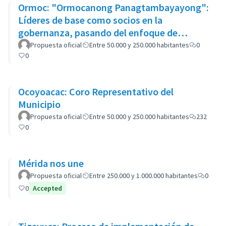
Ormoc: "Ormocanong Panagtambayayong":
Líderes de base como socios en la
gobernanza, pasando del enfoque de
beneficiarios al de apropiación
Propuesta oficial
Entre 50.000 y 250.000 habitantes
0
0
Ocoyoacac: Coro Representativo del
Municipio
Propuesta oficial
Entre 50.000 y 250.000 habitantes
232
0
Mérida nos une
Propuesta oficial
Entre 250.000 y 1.000.000 habitantes
0
0
Accepted