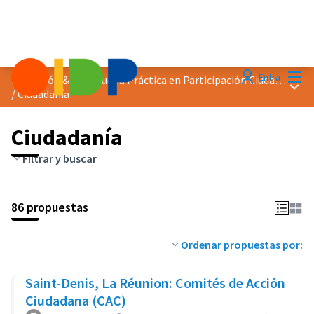
Menú
Entra
Distinción &quot;Buena Práctica en Participación Ciudadana&quot; 2023
Menú 
/
Ciudadanía
Ciudadanía
Filtrar y buscar
86 propuestas
Ordenar propuestas por:
Saint-Denis, La Réunion: Comités de Acción
Ciudadana (CAC)