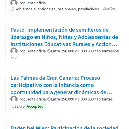
Propuesta oficial
Gobiernos supralocales, regionales, provinciales…
0
0
Pasto: Implementación de semilleros de
liderazgo en Niños, Niñas y Adolescentes de
Instituciones Educativas Rurales y Acciones
comunitarias
Propuesta oficial
Entre 250.000 y 1.000.000 habitantes
0
0
Las Palmas de Gran Canaria: Proceso
participativo con la Infancia como
oportunidad para generar dinámicas de
cambio en las políticas del municipio
Propuesta oficial
Entre 250.000 y 1.000.000 habitantes
22
0
Accepted
Baden bei Wien: Participación de la sociedad