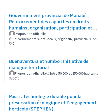
Gouvernement provincial de Manabí :
Renforcement des capacités en droits
humains, organisation, participation et
gestion locale de 300 femmes
Proposition officielle
Gouvernements supra-locaux, régionaux, provinciaux...
0
0
Buenaventura et Yumbo : Initiative de
dialogue territorial
Proposition officielle
Entre 50 000 et 250 000 habitants
0
0
Passi : Technologie durable pour la
préservation écologique et l'engagement
horticole (STEPHEN)