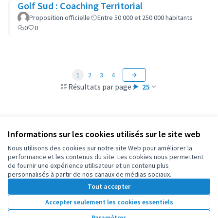
Golf Sud : Coaching Territorial
Proposition officielle
Entre 50 000 et 250 000 habitants
0
0
1
2
3
4
Résultats par page :
25
Informations sur les cookies utilisés sur le site web
Conditions d'utilisation
Paramètres des cookies
Nous utilisons des cookies sur notre site Web pour améliorer la
OIDP sur X
OIDP sur Facebook
OIDP sur YouTube
performance et les contenus du site. Les cookies nous permettent
de fournir une expérience utilisateur et un contenu plus
(Lien externe)
(Lien externe)
(Lien externe)
Français
personnalisés à partir de nos canaux de médias sociaux.
Choose language
Choisir la langue
Elegir el idioma
Tout accepter
Accepter seulement les cookies essentiels
Licence Cre
(Lien extern
Paramètres