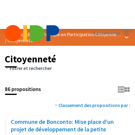
Menu
Se connecter
Prix &quot;Bonne Pratique en Participation Citoyenne&quot; 2023
Menu 
/
Citoyenneté
Citoyenneté
Filtrer et rechercher
86 propositions
Classement des propositions par :
Commune de Bonconto: Mise place d’un
projet de développement de la petite