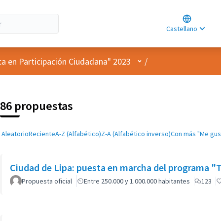
Choose lan
Choisir la l
Castellano
Elegir el id
Menú de usuario
ca en Participación Ciudadana" 2023
/
86 propuestas
Aleatorio
Reciente
A-Z (Alfabético)
Z-A (Alfabético inverso)
Con más "Me gus
Ciudad de Lipa: puesta en marcha del programa "Tr
Propuesta oficial
Entre 250.000 y 1.000.000 habitantes
123