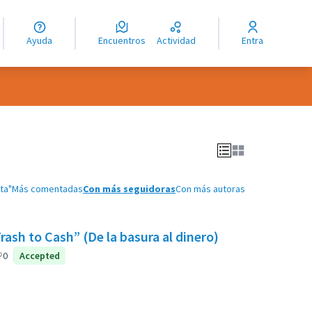
guage
angue
Ayuda
Encuentros
Actividad
Entra
ioma
ta"
Más comentadas
Con más seguidoras
Con más autoras
ash to Cash” (De la basura al dinero)
0
Accepted