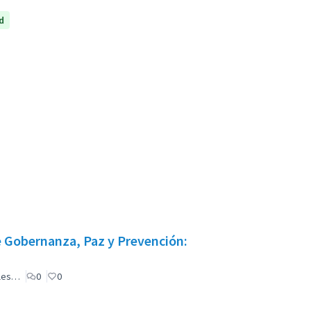
d
 Gobernanza, Paz y Prevención:
ales…
0
0