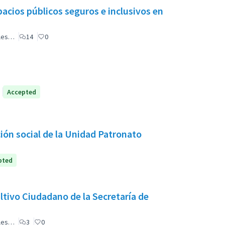
acios públicos seguros e inclusivos en
ales…
14
0
Accepted
pted
tivo Ciudadano de la Secretaría de
ales…
3
0