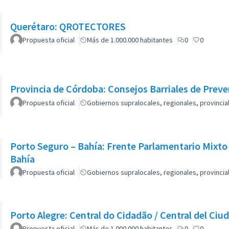
Querétaro: QROTECTORES
Propuesta oficial
Más de 1.000.000 habitantes
0
0
Provincia de Córdoba: Consejos Barriales de Prev
Propuesta oficial
Gobiernos supralocales, regionales, provinci
Porto Seguro – Bahía: Frente Parlamentario Mixto
Bahía
Propuesta oficial
Gobiernos supralocales, regionales, provinci
Porto Alegre: Central do Cidadão / Central del Ci
Propuesta oficial
Más de 1.000.000 habitantes
0
0