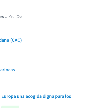
ales…
0
0
adana (CAC)
Cariocas
 Europa una acogida digna para los