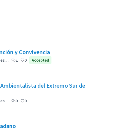
ención y Convivencia
ales…
2
0
Accepted
 Ambientalista del Extremo Sur de
ales…
0
0
udadano