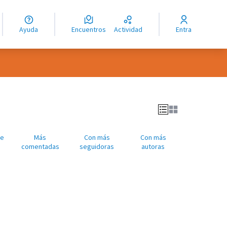
guage
angue
Ayuda
Encuentros
Actividad
Entra
ioma
Me
Más
Con más
Con más
comentadas
seguidoras
autoras