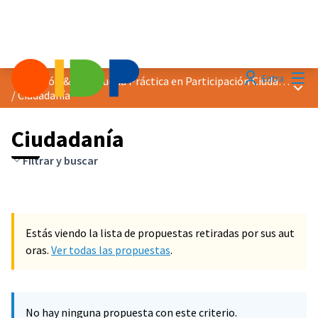
Menú
Entra
Distinción &quot;Buena Práctica en Participación Ciudadana&quot; 2023
Menú 
/
Ciudadanía
Ciudadanía
Filtrar y buscar
Estás viendo la lista de propuestas retiradas por sus aut
oras.
Ver todas las propuestas
.
No hay ninguna propuesta con este criterio.