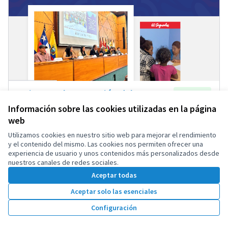
Quito: Implementación del
Accepted
Laboratorio de innovación social de
Información sobre las cookies utilizadas en la página
la Unidad Patronato Municipal San
web
José
Utilizamos cookies en nuestro sitio web para mejorar el rendimiento
y el contenido del mismo. Las cookies nos permiten ofrecer una
Propuesta oficial
Más de 1.000.000 habitantes
1
0
experiencia de usuario y unos contenidos más personalizados desde
nuestros canales de redes sociales.
Aceptar todas
Aceptar solo las esenciales
Configuración