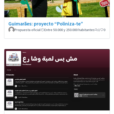
Guimarães: proyecto “Poliniza-te”
Propuesta oficial
Entre 50.000 y 250.000 habitantes
1
0