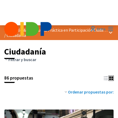
Menú
Entra
Distinción &quot;Buena Práctica en Participación Ciudadana&quot; 2023
Menú 
/
Ciudadanía
Ciudadanía
Filtrar y buscar
86 propuestas
Ordenar propuestas por: