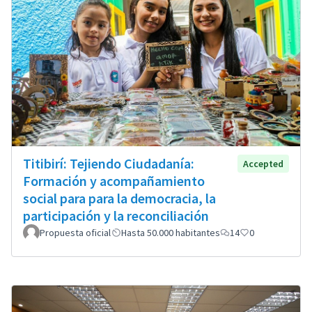
Titibirí: Tejiendo Ciudadanía:
Accepted
Formación y acompañamiento
social para para la democracia, la
participación y la reconciliación
Propuesta oficial
Hasta 50.000 habitantes
14
0