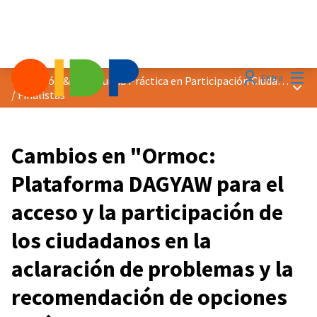
Menú
Entra
Distinción &quot;Buena Práctica en Participación Ciudadana&quot; 2023
Menú 
/
Finalistas
Cambios en "Ormoc:
Plataforma DAGYAW para el
acceso y la participación de
los ciudadanos en la
aclaración de problemas y la
recomendación de opciones