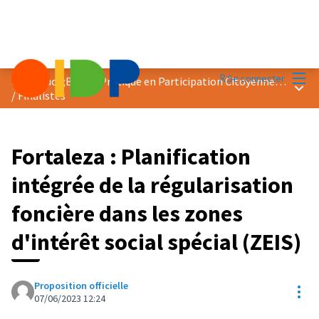
Menu
Se connecter
Prix &quot;Bonne Pratique en Participation Citoyenne&quot; 2023
Menu 
/
Finalistes
Fortaleza : Planification
intégrée de la régularisation
foncière dans les zones
d'intérêt social spécial (ZEIS)
Proposition officielle
Res
07/06/2023 12:24