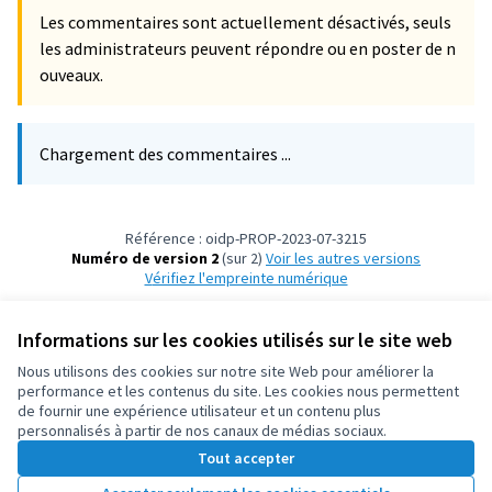
Les commentaires sont actuellement désactivés, seuls
les administrateurs peuvent répondre ou en poster de n
ouveaux.
Chargement des commentaires ...
Référence : oidp-PROP-2023-07-3215
Numéro de version 2
(sur 2)
voir les autres versions
Vérifiez l'empreinte numérique
Informations sur les cookies utilisés sur le site web
Conditions d'utilisation
Paramètres des cookies
Nous utilisons des cookies sur notre site Web pour améliorer la
OIDP sur X
OIDP sur Facebook
OIDP sur YouTube
performance et les contenus du site. Les cookies nous permettent
de fournir une expérience utilisateur et un contenu plus
(Lien externe)
(Lien externe)
(Lien externe)
Français
personnalisés à partir de nos canaux de médias sociaux.
Choose language
Choisir la langue
Elegir el idioma
Tout accepter